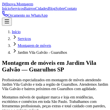
IM
Inova
.
Montagem
Início
Serviços
Bairros
Cidades
Blog
Sobre
Contato
Orçamento no WhatsApp
Início
Serviços
Montagem de móveis
Jardim Vila Galvão - Guarulhos
Montagem de móveis
em
Jardim Vila
Galvão
—
Guarulhos
SP
Profissionais especializados em
montagem de móveis
atendendo
Jardim Vila Galvão
e toda a região de
Guarulhos
.
Atendemos Jardim
Vila Galvão e bairros próximos em Guarulhos com agilidade.
Montamos móveis de qualquer marca e loja em residências,
escritórios e comércios em toda São Paulo. Trabalhamos com
ferramentas profissionais, peças extras e total cuidado com paredes,