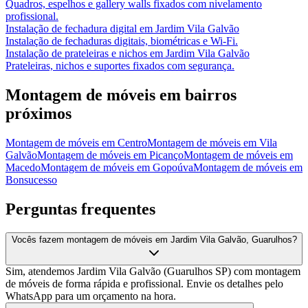
Quadros, espelhos e gallery walls fixados com nivelamento
profissional.
Instalação de fechadura digital
em
Jardim Vila Galvão
Instalação de fechaduras digitais, biométricas e Wi-Fi.
Instalação de prateleiras e nichos
em
Jardim Vila Galvão
Prateleiras, nichos e suportes fixados com segurança.
Montagem de móveis
em bairros
próximos
Montagem de móveis
em
Centro
Montagem de móveis
em
Vila
Galvão
Montagem de móveis
em
Picanço
Montagem de móveis
em
Macedo
Montagem de móveis
em
Gopoúva
Montagem de móveis
em
Bonsucesso
Perguntas frequentes
Vocês fazem montagem de móveis em Jardim Vila Galvão, Guarulhos?
Sim, atendemos Jardim Vila Galvão (Guarulhos SP) com montagem
de móveis de forma rápida e profissional. Envie os detalhes pelo
WhatsApp para um orçamento na hora.