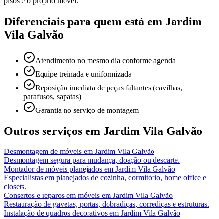
pisos e o próprio móvel.
Diferenciais para quem está em
Jardim
Vila Galvão
Atendimento no mesmo dia conforme agenda
Equipe treinada e uniformizada
Reposição imediata de peças faltantes (cavilhas,
parafusos, sapatas)
Garantia no serviço de montagem
Outros serviços em
Jardim Vila Galvão
Desmontagem de móveis
em
Jardim Vila Galvão
Desmontagem segura para mudança, doação ou descarte.
Montador de móveis planejados
em
Jardim Vila Galvão
Especialistas em planejados de cozinha, dormitório, home office e
closets.
Consertos e reparos em móveis
em
Jardim Vila Galvão
Restauração de gavetas, portas, dobradiças, corrediças e estruturas.
Instalação de quadros decorativos
em
Jardim Vila Galvão