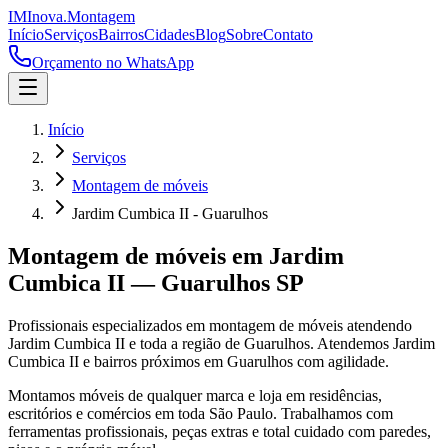
IM
Inova
.
Montagem
Início
Serviços
Bairros
Cidades
Blog
Sobre
Contato
Orçamento no WhatsApp
Início
Serviços
Montagem de móveis
Jardim Cumbica II - Guarulhos
Montagem de móveis
em
Jardim
Cumbica II
—
Guarulhos
SP
Profissionais especializados em
montagem de móveis
atendendo
Jardim Cumbica II
e toda a região de
Guarulhos
.
Atendemos Jardim
Cumbica II e bairros próximos em Guarulhos com agilidade.
Montamos móveis de qualquer marca e loja em residências,
escritórios e comércios em toda São Paulo. Trabalhamos com
ferramentas profissionais, peças extras e total cuidado com paredes,