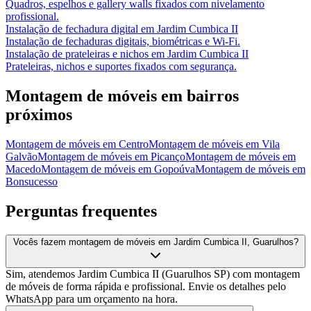
Quadros, espelhos e gallery walls fixados com nivelamento
profissional.
Instalação de fechadura digital
em
Jardim Cumbica II
Instalação de fechaduras digitais, biométricas e Wi-Fi.
Instalação de prateleiras e nichos
em
Jardim Cumbica II
Prateleiras, nichos e suportes fixados com segurança.
Montagem de móveis
em bairros
próximos
Montagem de móveis
em
Centro
Montagem de móveis
em
Vila
Galvão
Montagem de móveis
em
Picanço
Montagem de móveis
em
Macedo
Montagem de móveis
em
Gopoúva
Montagem de móveis
em
Bonsucesso
Perguntas frequentes
Vocês fazem montagem de móveis em Jardim Cumbica II, Guarulhos?
Sim, atendemos Jardim Cumbica II (Guarulhos SP) com montagem
de móveis de forma rápida e profissional. Envie os detalhes pelo
WhatsApp para um orçamento na hora.