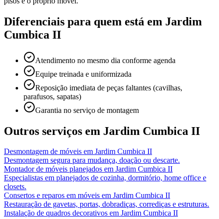
pisos e o próprio móvel.
Diferenciais para quem está em
Jardim
Cumbica II
Atendimento no mesmo dia conforme agenda
Equipe treinada e uniformizada
Reposição imediata de peças faltantes (cavilhas,
parafusos, sapatas)
Garantia no serviço de montagem
Outros serviços em
Jardim Cumbica II
Desmontagem de móveis
em
Jardim Cumbica II
Desmontagem segura para mudança, doação ou descarte.
Montador de móveis planejados
em
Jardim Cumbica II
Especialistas em planejados de cozinha, dormitório, home office e
closets.
Consertos e reparos em móveis
em
Jardim Cumbica II
Restauração de gavetas, portas, dobradiças, corrediças e estruturas.
Instalação de quadros decorativos
em
Jardim Cumbica II