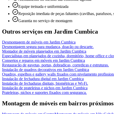
Equipe treinada e uniformizada
Reposição imediata de peças faltantes (cavilhas, parafusos, 
Garantia no serviço de montagem
Outros serviços em
Jardim Cumbica
Desmontagem de móveis
em
Jardim Cumbica
Desmontagem segura para mudança, doação ou descarte.
Montador de móveis planejados
em
Jardim Cumbica
Especialistas em planejados de cozinha, dormitório, home office e clos
Consertos e reparos em móveis
em
Jardim Cumbica
Restauração de gavetas, portas, dobradiças, corrediças e estruturas.
Instalação de quadros decorativos
em
Jardim Cumbica
Quadros, espelhos e gallery walls fixados com nivelamento profission
Instalação de fechadura digital
em
Jardim Cumbica
Instalação de fechaduras digitais, biométricas e Wi-Fi.
Instalação de prateleiras e nichos
em
Jardim Cumbica
Prateleiras, nichos e suportes fixados com segurança.
Montagem de móveis
em bairros próximos