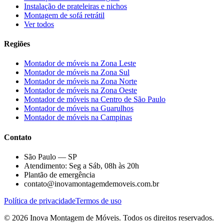
Instalação de prateleiras e nichos
Montagem de sofá retrátil
Ver todos
Regiões
Montador de móveis na
Zona Leste
Montador de móveis na
Zona Sul
Montador de móveis na
Zona Norte
Montador de móveis na
Zona Oeste
Montador de móveis na
Centro de São Paulo
Montador de móveis na
Guarulhos
Montador de móveis na
Campinas
Contato
São Paulo — SP
Atendimento: Seg a Sáb, 08h às 20h
Plantão de emergência
contato@inovamontagemdemoveis.com.br
Política de privacidade
Termos de uso
©
2026
Inova Montagem de Móveis
. Todos os direitos reservados.