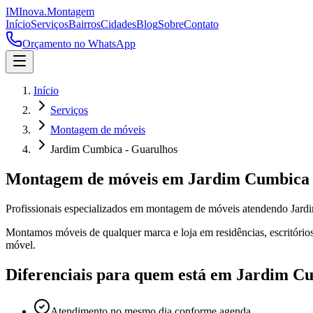
IM
Inova
.
Montagem
Início
Serviços
Bairros
Cidades
Blog
Sobre
Contato
Orçamento no WhatsApp
Início
Serviços
Montagem de móveis
Jardim Cumbica - Guarulhos
Montagem de móveis
em
Jardim Cumbica
Profissionais especializados em
montagem de móveis
atendendo
Jard
Montamos móveis de qualquer marca e loja em residências, escritórios
móvel.
Diferenciais para quem está em
Jardim C
Atendimento no mesmo dia conforme agenda