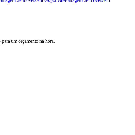
ntagem de móveis
em
Gopoúva
Montagem de móveis
em
 para um orçamento na hora.