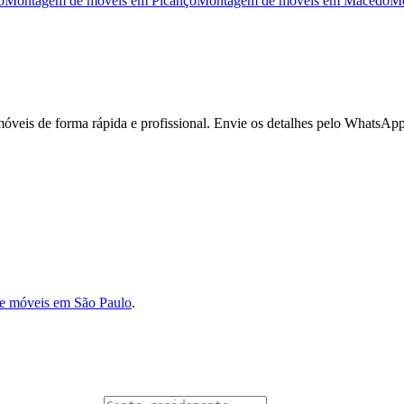
o
Montagem de móveis
em
Picanço
Montagem de móveis
em
Macedo
Mo
eis de forma rápida e profissional. Envie os detalhes pelo WhatsApp
e móveis em São Paulo
.