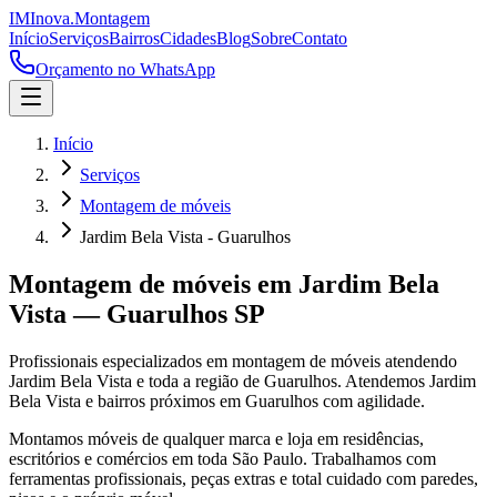
IM
Inova
.
Montagem
Início
Serviços
Bairros
Cidades
Blog
Sobre
Contato
Orçamento no WhatsApp
Início
Serviços
Montagem de móveis
Jardim Bela Vista - Guarulhos
Montagem de móveis
em
Jardim Bela
Vista
—
Guarulhos
SP
Profissionais especializados em
montagem de móveis
atendendo
Jardim Bela Vista
e toda a região de
Guarulhos
.
Atendemos Jardim
Bela Vista e bairros próximos em Guarulhos com agilidade.
Montamos móveis de qualquer marca e loja em residências,
escritórios e comércios em toda São Paulo. Trabalhamos com
ferramentas profissionais, peças extras e total cuidado com paredes,