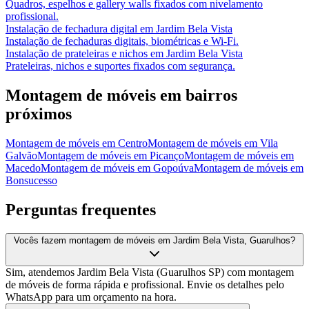
Quadros, espelhos e gallery walls fixados com nivelamento
profissional.
Instalação de fechadura digital
em
Jardim Bela Vista
Instalação de fechaduras digitais, biométricas e Wi-Fi.
Instalação de prateleiras e nichos
em
Jardim Bela Vista
Prateleiras, nichos e suportes fixados com segurança.
Montagem de móveis
em bairros
próximos
Montagem de móveis
em
Centro
Montagem de móveis
em
Vila
Galvão
Montagem de móveis
em
Picanço
Montagem de móveis
em
Macedo
Montagem de móveis
em
Gopoúva
Montagem de móveis
em
Bonsucesso
Perguntas frequentes
Vocês fazem montagem de móveis em Jardim Bela Vista, Guarulhos?
Sim, atendemos Jardim Bela Vista (Guarulhos SP) com montagem
de móveis de forma rápida e profissional. Envie os detalhes pelo
WhatsApp para um orçamento na hora.