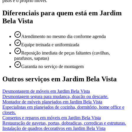
pisos e o próprio móvel.
Diferenciais para quem está em
Jardim
Bela Vista
Atendimento no mesmo dia conforme agenda
Equipe treinada e uniformizada
Reposição imediata de peças faltantes (cavilhas,
parafusos, sapatas)
Garantia no serviço de montagem
Outros serviços em
Jardim Bela Vista
Desmontagem de móveis
em
Jardim Bela Vista
Desmontagem segura para mudança, doação ou descarte.
Montador de móveis planejados
em
Jardim Bela Vista
Especialistas em planejados de cozinha, dormitório, home office e
closets.
Consertos e reparos em móveis
em
Jardim Bela Vista
Restauração de gavetas, portas, dobradiças, corrediças e estruturas.
Instalação de quadros decorativos
em
Jardim Bela Vista