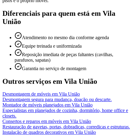
pisos e o próprio móvel.
Diferenciais para quem está em
Vila
União
Atendimento no mesmo dia conforme agenda
Equipe treinada e uniformizada
Reposição imediata de peças faltantes (cavilhas,
parafusos, sapatas)
Garantia no serviço de montagem
Outros serviços em
Vila União
Desmontagem de móveis
em
Vila União
Desmontagem segura para mudança, doação ou descarte.
Montador de móveis planejados
em
Vila União
Especialistas em planejados de cozinha, dormitório, home office e
closets.
Consertos e reparos em móveis
em
Vila União
Restauração de gavetas, portas, dobradiças, corrediças e estruturas.
Instalação de quadros decorativos
em
Vila União