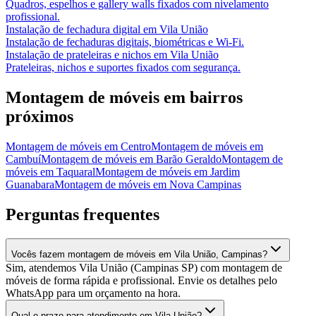
Quadros, espelhos e gallery walls fixados com nivelamento
profissional.
Instalação de fechadura digital
em
Vila União
Instalação de fechaduras digitais, biométricas e Wi-Fi.
Instalação de prateleiras e nichos
em
Vila União
Prateleiras, nichos e suportes fixados com segurança.
Montagem de móveis
em bairros
próximos
Montagem de móveis
em
Centro
Montagem de móveis
em
Cambuí
Montagem de móveis
em
Barão Geraldo
Montagem de
móveis
em
Taquaral
Montagem de móveis
em
Jardim
Guanabara
Montagem de móveis
em
Nova Campinas
Perguntas frequentes
Vocês fazem montagem de móveis em Vila União, Campinas?
Sim, atendemos Vila União (Campinas SP) com montagem de
móveis de forma rápida e profissional. Envie os detalhes pelo
WhatsApp para um orçamento na hora.
Qual o prazo para atendimento em Vila União?