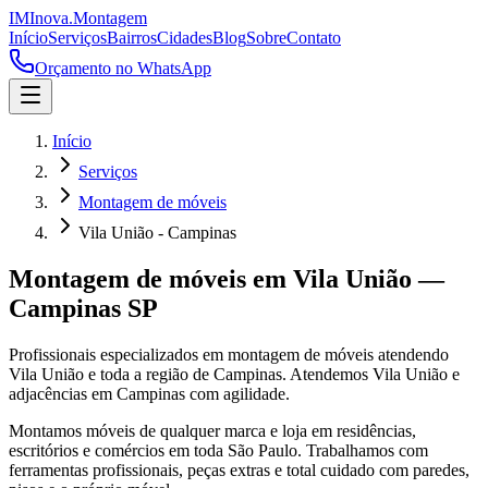
IM
Inova
.
Montagem
Início
Serviços
Bairros
Cidades
Blog
Sobre
Contato
Orçamento no WhatsApp
Início
Serviços
Montagem de móveis
Vila União - Campinas
Montagem de móveis
em
Vila União
—
Campinas
SP
Profissionais especializados em
montagem de móveis
atendendo
Vila União
e toda a região de
Campinas
.
Atendemos Vila União e
adjacências em Campinas com agilidade.
Montamos móveis de qualquer marca e loja em residências,
escritórios e comércios em toda São Paulo. Trabalhamos com
ferramentas profissionais, peças extras e total cuidado com paredes,