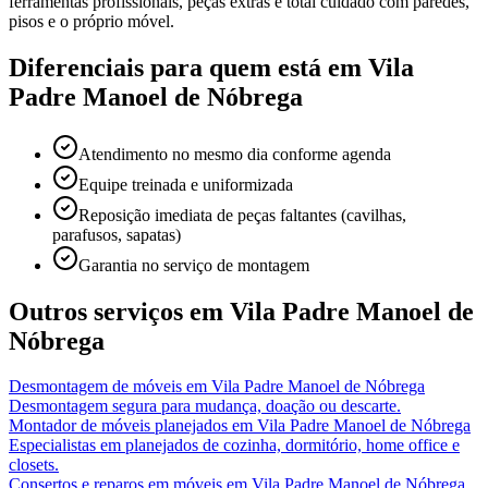
ferramentas profissionais, peças extras e total cuidado com paredes,
pisos e o próprio móvel.
Diferenciais para quem está em
Vila
Padre Manoel de Nóbrega
Atendimento no mesmo dia conforme agenda
Equipe treinada e uniformizada
Reposição imediata de peças faltantes (cavilhas,
parafusos, sapatas)
Garantia no serviço de montagem
Outros serviços em
Vila Padre Manoel de
Nóbrega
Desmontagem de móveis
em
Vila Padre Manoel de Nóbrega
Desmontagem segura para mudança, doação ou descarte.
Montador de móveis planejados
em
Vila Padre Manoel de Nóbrega
Especialistas em planejados de cozinha, dormitório, home office e
closets.
Consertos e reparos em móveis
em
Vila Padre Manoel de Nóbrega