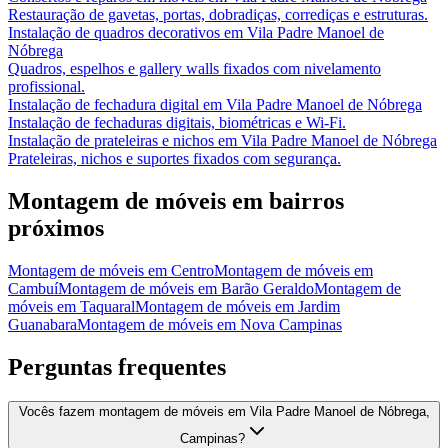
Restauração de gavetas, portas, dobradiças, corrediças e estruturas.
Instalação de quadros decorativos
em
Vila Padre Manoel de
Nóbrega
Quadros, espelhos e gallery walls fixados com nivelamento
profissional.
Instalação de fechadura digital
em
Vila Padre Manoel de Nóbrega
Instalação de fechaduras digitais, biométricas e Wi-Fi.
Instalação de prateleiras e nichos
em
Vila Padre Manoel de Nóbrega
Prateleiras, nichos e suportes fixados com segurança.
Montagem de móveis
em bairros
próximos
Montagem de móveis
em
Centro
Montagem de móveis
em
Cambuí
Montagem de móveis
em
Barão Geraldo
Montagem de
móveis
em
Taquaral
Montagem de móveis
em
Jardim
Guanabara
Montagem de móveis
em
Nova Campinas
Perguntas frequentes
Vocês fazem montagem de móveis em Vila Padre Manoel de Nóbrega,
Campinas?