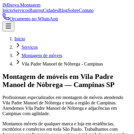
IM
Inova
.
Montagem
Início
Serviços
Bairros
Cidades
Blog
Sobre
Contato
Orçamento no WhatsApp
Início
Serviços
Montagem de móveis
Vila Padre Manoel de Nóbrega - Campinas
Montagem de móveis
em
Vila Padre
Manoel de Nóbrega
—
Campinas
SP
Profissionais especializados em
montagem de móveis
atendendo
Vila Padre Manoel de Nóbrega
e toda a região de
Campinas
.
Atendemos Vila Padre Manoel de Nóbrega e adjacências em
Campinas com agilidade.
Montamos móveis de qualquer marca e loja em residências,
escritórios e comércios em toda São Paulo. Trabalhamos com