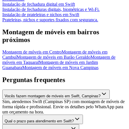
Instalação de fechadura digital
em
Swift
Instalação de fechaduras digitais, biométricas e Wi-Fi.
Instalação de prateleiras e nichos
em
Swift
Prateleiras, nichos e suportes fixados com segurança.
Montagem de móveis
em bairros
próximos
Montagem de móveis
em
Centro
Montagem de móveis
em
Cambuí
Montagem de móveis
em
Barão Geraldo
Montagem de
móveis
em
Taquaral
Montagem de móveis
em
Jardim
Guanabara
Montagem de móveis
em
Nova Campinas
Perguntas frequentes
Vocês fazem montagem de móveis em Swift, Campinas?
Sim, atendemos Swift (Campinas SP) com montagem de móveis de
forma rápida e profissional. Envie os detalhes pelo WhatsApp para
um orçamento na hora.
Qual o prazo para atendimento em Swift?