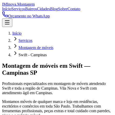
IM
Inova
.
Montagem
Início
Serviços
Bairros
Cidades
Blog
Sobre
Contato
Orçamento no WhatsApp
Início
Serviços
Montagem de móveis
Swift - Campinas
Montagem de móveis
em
Swift
—
Campinas
SP
Profissionais especializados em
montagem de móveis
atendendo
Swift
e toda a região de
Campinas
.
Vila Nova e Swift com
atendimento ágil em Campinas.
Montamos móveis de qualquer marca e loja em residências,
escritórios e comércios em toda São Paulo. Trabalhamos com
ferramentas profissionais, peças extras e total cuidado com paredes,