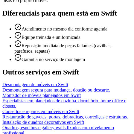
pisos e o próprio móvel.
Diferenciais para quem está em
Swift
Atendimento no mesmo dia conforme agenda
Equipe treinada e uniformizada
Reposição imediata de peças faltantes (cavilhas,
parafusos, sapatas)
Garantia no serviço de montagem
Outros serviços em
Swift
Desmontagem de móveis
em
Swift
Desmontagem segura para mudança, doação ou descarte.
Montador de móveis planejados
em
Swift
Especialistas em planejados de cozinha, dormitório, home office e
closets.
Consertos e reparos em móveis
em
Swift
Restauração de gavetas, portas, dobradiças, corrediças e estruturas.
Instalação de quadros decorativos
em
Swift
Quadros, espelhos e gallery walls fixados com nivelamento
profissional.