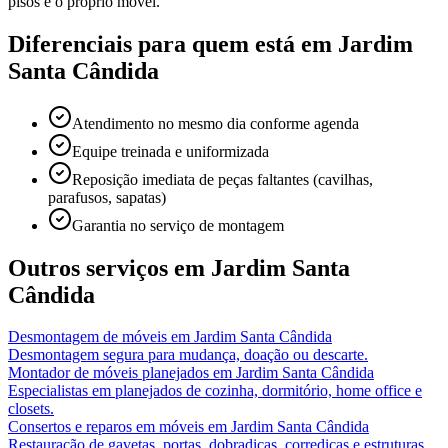
pisos e o próprio móvel.
Diferenciais para quem está em
Jardim
Santa Cândida
Atendimento no mesmo dia conforme agenda
Equipe treinada e uniformizada
Reposição imediata de peças faltantes (cavilhas,
parafusos, sapatas)
Garantia no serviço de montagem
Outros serviços em
Jardim Santa
Cândida
Desmontagem de móveis
em
Jardim Santa Cândida
Desmontagem segura para mudança, doação ou descarte.
Montador de móveis planejados
em
Jardim Santa Cândida
Especialistas em planejados de cozinha, dormitório, home office e
closets.
Consertos e reparos em móveis
em
Jardim Santa Cândida
Restauração de gavetas, portas, dobradiças, corrediças e estruturas.