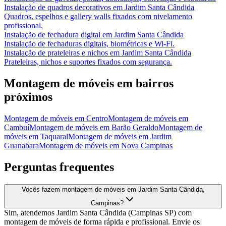
Instalação de quadros decorativos
em
Jardim Santa Cândida
Quadros, espelhos e gallery walls fixados com nivelamento
profissional.
Instalação de fechadura digital
em
Jardim Santa Cândida
Instalação de fechaduras digitais, biométricas e Wi-Fi.
Instalação de prateleiras e nichos
em
Jardim Santa Cândida
Prateleiras, nichos e suportes fixados com segurança.
Montagem de móveis
em bairros
próximos
Montagem de móveis
em
Centro
Montagem de móveis
em
Cambuí
Montagem de móveis
em
Barão Geraldo
Montagem de
móveis
em
Taquaral
Montagem de móveis
em
Jardim
Guanabara
Montagem de móveis
em
Nova Campinas
Perguntas frequentes
Vocês fazem montagem de móveis em Jardim Santa Cândida,
Campinas?
Sim, atendemos Jardim Santa Cândida (Campinas SP) com
montagem de móveis de forma rápida e profissional. Envie os