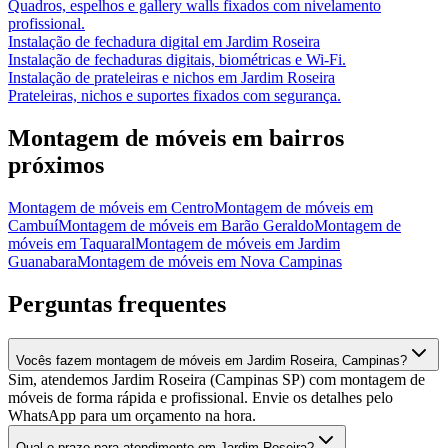
Quadros, espelhos e gallery walls fixados com nivelamento
profissional.
Instalação de fechadura digital
em
Jardim Roseira
Instalação de fechaduras digitais, biométricas e Wi-Fi.
Instalação de prateleiras e nichos
em
Jardim Roseira
Prateleiras, nichos e suportes fixados com segurança.
Montagem de móveis
em bairros
próximos
Montagem de móveis
em
Centro
Montagem de móveis
em
Cambuí
Montagem de móveis
em
Barão Geraldo
Montagem de
móveis
em
Taquaral
Montagem de móveis
em
Jardim
Guanabara
Montagem de móveis
em
Nova Campinas
Perguntas frequentes
Vocês fazem montagem de móveis em Jardim Roseira, Campinas?
Sim, atendemos Jardim Roseira (Campinas SP) com montagem de
móveis de forma rápida e profissional. Envie os detalhes pelo
WhatsApp para um orçamento na hora.
Qual o prazo para atendimento em Jardim Roseira?