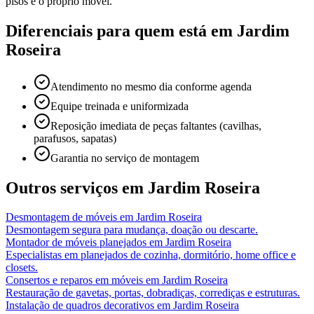
pisos e o próprio móvel.
Diferenciais para quem está em
Jardim
Roseira
Atendimento no mesmo dia conforme agenda
Equipe treinada e uniformizada
Reposição imediata de peças faltantes (cavilhas,
parafusos, sapatas)
Garantia no serviço de montagem
Outros serviços em
Jardim Roseira
Desmontagem de móveis
em
Jardim Roseira
Desmontagem segura para mudança, doação ou descarte.
Montador de móveis planejados
em
Jardim Roseira
Especialistas em planejados de cozinha, dormitório, home office e
closets.
Consertos e reparos em móveis
em
Jardim Roseira
Restauração de gavetas, portas, dobradiças, corrediças e estruturas.
Instalação de quadros decorativos
em
Jardim Roseira