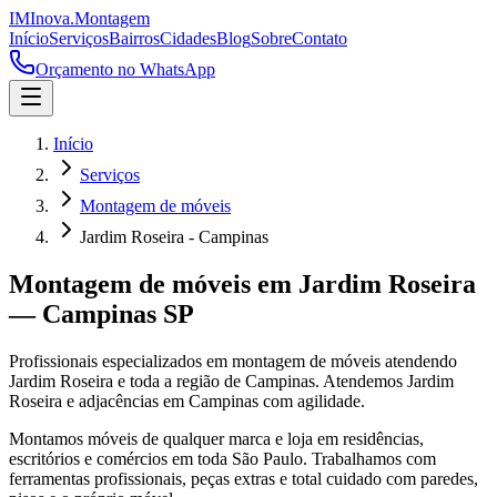
IM
Inova
.
Montagem
Início
Serviços
Bairros
Cidades
Blog
Sobre
Contato
Orçamento no WhatsApp
Início
Serviços
Montagem de móveis
Jardim Roseira - Campinas
Montagem de móveis
em
Jardim Roseira
—
Campinas
SP
Profissionais especializados em
montagem de móveis
atendendo
Jardim Roseira
e toda a região de
Campinas
.
Atendemos Jardim
Roseira e adjacências em Campinas com agilidade.
Montamos móveis de qualquer marca e loja em residências,
escritórios e comércios em toda São Paulo. Trabalhamos com
ferramentas profissionais, peças extras e total cuidado com paredes,