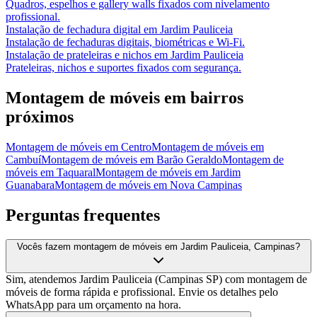
Quadros, espelhos e gallery walls fixados com nivelamento
profissional.
Instalação de fechadura digital
em
Jardim Pauliceia
Instalação de fechaduras digitais, biométricas e Wi-Fi.
Instalação de prateleiras e nichos
em
Jardim Pauliceia
Prateleiras, nichos e suportes fixados com segurança.
Montagem de móveis
em bairros
próximos
Montagem de móveis
em
Centro
Montagem de móveis
em
Cambuí
Montagem de móveis
em
Barão Geraldo
Montagem de
móveis
em
Taquaral
Montagem de móveis
em
Jardim
Guanabara
Montagem de móveis
em
Nova Campinas
Perguntas frequentes
Vocês fazem montagem de móveis em Jardim Pauliceia, Campinas?
Sim, atendemos Jardim Pauliceia (Campinas SP) com montagem de
móveis de forma rápida e profissional. Envie os detalhes pelo
WhatsApp para um orçamento na hora.