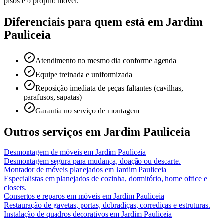
pisos e o próprio móvel.
Diferenciais para quem está em
Jardim
Pauliceia
Atendimento no mesmo dia conforme agenda
Equipe treinada e uniformizada
Reposição imediata de peças faltantes (cavilhas,
parafusos, sapatas)
Garantia no serviço de montagem
Outros serviços em
Jardim Pauliceia
Desmontagem de móveis
em
Jardim Pauliceia
Desmontagem segura para mudança, doação ou descarte.
Montador de móveis planejados
em
Jardim Pauliceia
Especialistas em planejados de cozinha, dormitório, home office e
closets.
Consertos e reparos em móveis
em
Jardim Pauliceia
Restauração de gavetas, portas, dobradiças, corrediças e estruturas.
Instalação de quadros decorativos
em
Jardim Pauliceia