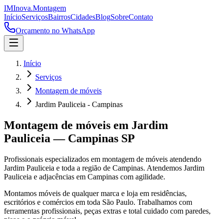
IM
Inova
.
Montagem
Início
Serviços
Bairros
Cidades
Blog
Sobre
Contato
Orçamento no WhatsApp
Início
Serviços
Montagem de móveis
Jardim Pauliceia - Campinas
Montagem de móveis
em
Jardim
Pauliceia
—
Campinas
SP
Profissionais especializados em
montagem de móveis
atendendo
Jardim Pauliceia
e toda a região de
Campinas
.
Atendemos Jardim
Pauliceia e adjacências em Campinas com agilidade.
Montamos móveis de qualquer marca e loja em residências,
escritórios e comércios em toda São Paulo. Trabalhamos com
ferramentas profissionais, peças extras e total cuidado com paredes,