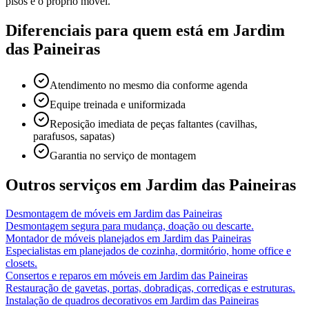
pisos e o próprio móvel.
Diferenciais para quem está em
Jardim
das Paineiras
Atendimento no mesmo dia conforme agenda
Equipe treinada e uniformizada
Reposição imediata de peças faltantes (cavilhas,
parafusos, sapatas)
Garantia no serviço de montagem
Outros serviços em
Jardim das Paineiras
Desmontagem de móveis
em
Jardim das Paineiras
Desmontagem segura para mudança, doação ou descarte.
Montador de móveis planejados
em
Jardim das Paineiras
Especialistas em planejados de cozinha, dormitório, home office e
closets.
Consertos e reparos em móveis
em
Jardim das Paineiras
Restauração de gavetas, portas, dobradiças, corrediças e estruturas.
Instalação de quadros decorativos
em
Jardim das Paineiras