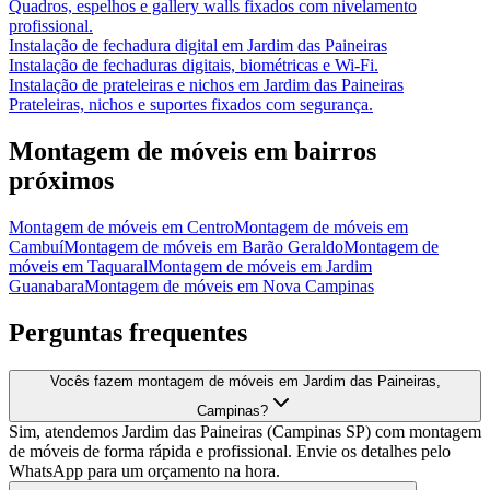
Quadros, espelhos e gallery walls fixados com nivelamento
profissional.
Instalação de fechadura digital
em
Jardim das Paineiras
Instalação de fechaduras digitais, biométricas e Wi-Fi.
Instalação de prateleiras e nichos
em
Jardim das Paineiras
Prateleiras, nichos e suportes fixados com segurança.
Montagem de móveis
em bairros
próximos
Montagem de móveis
em
Centro
Montagem de móveis
em
Cambuí
Montagem de móveis
em
Barão Geraldo
Montagem de
móveis
em
Taquaral
Montagem de móveis
em
Jardim
Guanabara
Montagem de móveis
em
Nova Campinas
Perguntas frequentes
Vocês fazem montagem de móveis em Jardim das Paineiras,
Campinas?
Sim, atendemos Jardim das Paineiras (Campinas SP) com montagem
de móveis de forma rápida e profissional. Envie os detalhes pelo
WhatsApp para um orçamento na hora.