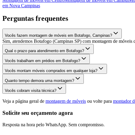
Montagem de móveis
em
Centro
Montagem de móveis
em
Cambuí
Mo
em
Nova Campinas
Perguntas frequentes
Vocês fazem montagem de móveis em Botafogo, Campinas?
Sim, atendemos Botafogo (Campinas SP) com montagem de móveis de 
Qual o prazo para atendimento em Botafogo?
Vocês trabalham em prédios em Botafogo?
Vocês montam móveis comprados em qualquer loja?
Quanto tempo demora uma montagem?
Vocês cobram visita técnica?
Veja a página geral de
montagem de móveis
ou volte para
montador d
Solicite seu orçamento agora
Resposta na hora pelo WhatsApp. Sem compromisso.