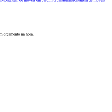
l
Montagem de móveis
em
Jardim Guanabara
Montagem de móveis
m orçamento na hora.