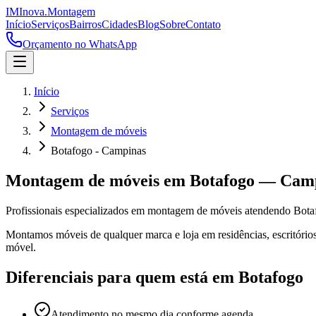
IM
Inova
.
Montagem
Início
Serviços
Bairros
Cidades
Blog
Sobre
Contato
Orçamento no WhatsApp
Início
Serviços
Montagem de móveis
Botafogo - Campinas
Montagem de móveis
em
Botafogo
—
Cam
Profissionais especializados em
montagem de móveis
atendendo
Bota
Montamos móveis de qualquer marca e loja em residências, escritórios
móvel.
Diferenciais para quem está em
Botafogo
Atendimento no mesmo dia conforme agenda