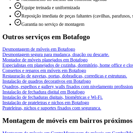
Equipe treinada e uniformizada
Reposição imediata de peças faltantes (cavilhas, parafusos, 
Garantia no serviço de montagem
Outros serviços em
Botafogo
Desmontagem de móveis
em
Botafogo
Desmontagem segura para mudança, doação ou descarte.
Montador de móveis planejados
em
Botafogo
Especialistas em planejados de cozinha, dormitório, home office e clos
Consertos e reparos em móveis
em
Botafogo
Restauração de gavetas, portas, dobradiças, corrediças e estruturas.
Instalação de quadros decorativos
em
Botafogo
Quadros, espelhos e gallery walls fixados com nivelamento profission
Instalação de fechadura digital
em
Botafogo
Instalação de fechaduras digitais, biométricas e Wi-Fi.
Instalação de prateleiras e nichos
em
Botafogo
Prateleiras, nichos e suportes fixados com segurança.
Montagem de móveis
em bairros próximos