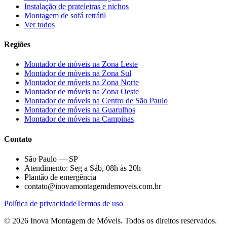
Instalação de prateleiras e nichos
Montagem de sofá retrátil
Ver todos
Regiões
Montador de móveis na
Zona Leste
Montador de móveis na
Zona Sul
Montador de móveis na
Zona Norte
Montador de móveis na
Zona Oeste
Montador de móveis na
Centro de São Paulo
Montador de móveis na
Guarulhos
Montador de móveis na
Campinas
Contato
São Paulo — SP
Atendimento: Seg a Sáb, 08h às 20h
Plantão de emergência
contato@inovamontagemdemoveis.com.br
Política de privacidade
Termos de uso
©
2026
Inova Montagem de Móveis
. Todos os direitos reservados.