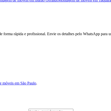
ntagem de móveis
em
Barão Geraldo
Montagem de móveis
em
Taquara
forma rápida e profissional. Envie os detalhes pelo WhatsApp para u
e móveis em São Paulo
.