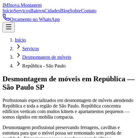
IM
Inova
.
Montagem
Início
Serviços
Bairros
Cidades
Blog
Sobre
Contato
Orçamento no WhatsApp
Início
Serviços
Desmontagem de móveis
República - São Paulo
Desmontagem de móveis
em
República
—
São Paulo
SP
Profissionais especializados em
desmontagem de móveis
atendendo
República
e toda a região de
São Paulo
.
República concentra
edifícios verticais com muitos kitnets e apartamentos pequenos —
somos rápidos em mobília compacta.
Desmontagem profissional preservando ferragens, cavilhas e
estrutura para que o móvel possa ser remontado sem perda de