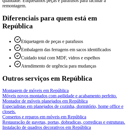
qualidade. Etiquetamos peças e parafusos para facilitar a
remontagem.
Diferenciais para quem está em
República
Etiquetagem de peças e parafusos
Embalagem das ferragens em sacos identificados
Cuidado total com MDF, vidros e espelhos
Atendimento de urgência para mudanças
Outros serviços em
República
Montagem de móveis
em
República
Móveis novos montados com agilidade e acabamento perfeito.
Montador de móveis planejados
em
República
Especialistas em planejados de cozinha, dormitório, home office e
closets.
Consertos e reparos em móveis
em
República
Restauração de gavetas, portas, dobradiças, corrediças e estruturas.
Instalação de quadros decorativos
em
República