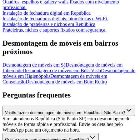
Quadros, espelhos e gallery walls fixados com nivelamento
profissional.
Instalação de fechadura digital
em
República
Instalação de fechaduras digitais, biométricas e Wi-Fi.
Instalação de prateleiras e nichos
em
República
Prateleiras, nichos e suportes fixados com segurança.
Desmontagem de móveis
em bairros
próximos
Desmontagem de móveis
em
Sé
Desmontagem de móveis
em
Liberdade
Desmontagem de móveis
em
Bela Vista
Desmontagem de
móveis
em
Higienópolis
Desmontagem de móveis
em
Consolação
Desmontagem de móveis
em
Bom Retiro
Perguntas frequentes
Vocês fazem desmontagem de móveis em República, São Paulo?
Sim, atendemos República (São Paulo SP) com desmontagem de
móveis de forma rápida e profissional. Envie os detalhes pelo
WhatsApp para um orçamento na hora.
Qual o prazo para atendimento em República?