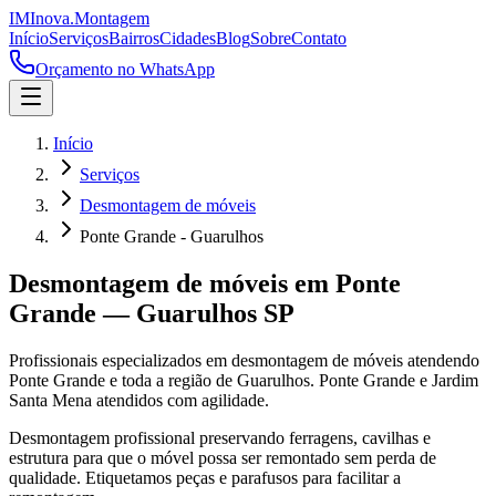
IM
Inova
.
Montagem
Início
Serviços
Bairros
Cidades
Blog
Sobre
Contato
Orçamento no WhatsApp
Início
Serviços
Desmontagem de móveis
Ponte Grande - Guarulhos
Desmontagem de móveis
em
Ponte
Grande
—
Guarulhos
SP
Profissionais especializados em
desmontagem de móveis
atendendo
Ponte Grande
e toda a região de
Guarulhos
.
Ponte Grande e Jardim
Santa Mena atendidos com agilidade.
Desmontagem profissional preservando ferragens, cavilhas e
estrutura para que o móvel possa ser remontado sem perda de
qualidade. Etiquetamos peças e parafusos para facilitar a