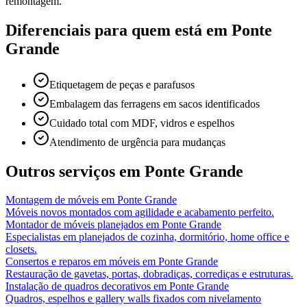
remontagem.
Diferenciais para quem está em
Ponte
Grande
Etiquetagem de peças e parafusos
Embalagem das ferragens em sacos identificados
Cuidado total com MDF, vidros e espelhos
Atendimento de urgência para mudanças
Outros serviços em
Ponte Grande
Montagem de móveis
em
Ponte Grande
Móveis novos montados com agilidade e acabamento perfeito.
Montador de móveis planejados
em
Ponte Grande
Especialistas em planejados de cozinha, dormitório, home office e
closets.
Consertos e reparos em móveis
em
Ponte Grande
Restauração de gavetas, portas, dobradiças, corrediças e estruturas.
Instalação de quadros decorativos
em
Ponte Grande
Quadros, espelhos e gallery walls fixados com nivelamento