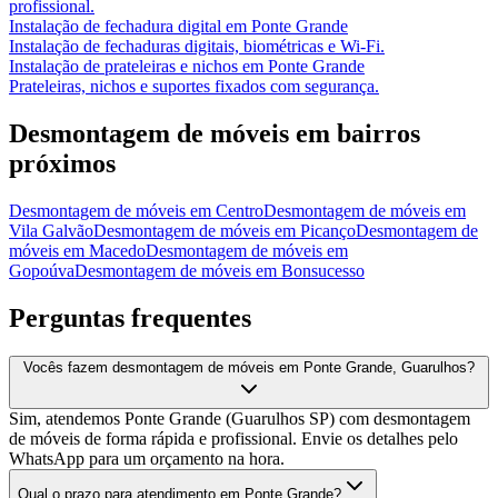
profissional.
Instalação de fechadura digital
em
Ponte Grande
Instalação de fechaduras digitais, biométricas e Wi-Fi.
Instalação de prateleiras e nichos
em
Ponte Grande
Prateleiras, nichos e suportes fixados com segurança.
Desmontagem de móveis
em bairros
próximos
Desmontagem de móveis
em
Centro
Desmontagem de móveis
em
Vila Galvão
Desmontagem de móveis
em
Picanço
Desmontagem de
móveis
em
Macedo
Desmontagem de móveis
em
Gopoúva
Desmontagem de móveis
em
Bonsucesso
Perguntas frequentes
Vocês fazem desmontagem de móveis em Ponte Grande, Guarulhos?
Sim, atendemos Ponte Grande (Guarulhos SP) com desmontagem
de móveis de forma rápida e profissional. Envie os detalhes pelo
WhatsApp para um orçamento na hora.
Qual o prazo para atendimento em Ponte Grande?