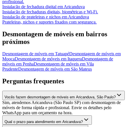
profissional.
Instalação de fechadura digital
em
Aricanduva
Instalação de fechaduras digitais, biométricas e Wi-Fi.
Instalação de prateleiras e nichos
em
Aricanduva
Prateleiras, nichos e suportes fixados com segurança.
Desmontagem de móveis
em bairros
próximos
Desmontagem de móveis
em
Tatuapé
Desmontagem de móveis
em
Mooca
Desmontagem de móveis
em
Itaquera
Desmontagem de
móveis
em
Penha
Desmontagem de móveis
em
Vila
Prudente
Desmontagem de móveis
em
São Mateus
Perguntas frequentes
Vocês fazem desmontagem de móveis em Aricanduva, São Paulo?
Sim, atendemos Aricanduva (São Paulo SP) com desmontagem de
móveis de forma rápida e profissional. Envie os detalhes pelo
WhatsApp para um orçamento na hora.
Qual o prazo para atendimento em Aricanduva?