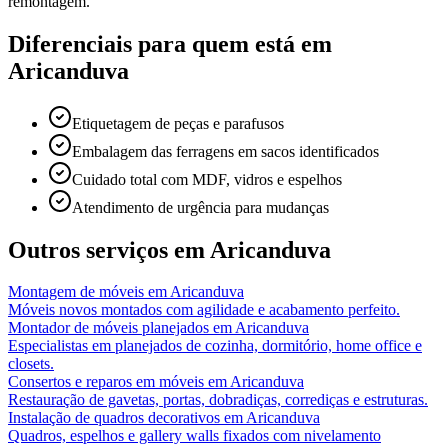
remontagem.
Diferenciais para quem está em
Aricanduva
Etiquetagem de peças e parafusos
Embalagem das ferragens em sacos identificados
Cuidado total com MDF, vidros e espelhos
Atendimento de urgência para mudanças
Outros serviços em
Aricanduva
Montagem de móveis
em
Aricanduva
Móveis novos montados com agilidade e acabamento perfeito.
Montador de móveis planejados
em
Aricanduva
Especialistas em planejados de cozinha, dormitório, home office e
closets.
Consertos e reparos em móveis
em
Aricanduva
Restauração de gavetas, portas, dobradiças, corrediças e estruturas.
Instalação de quadros decorativos
em
Aricanduva
Quadros, espelhos e gallery walls fixados com nivelamento