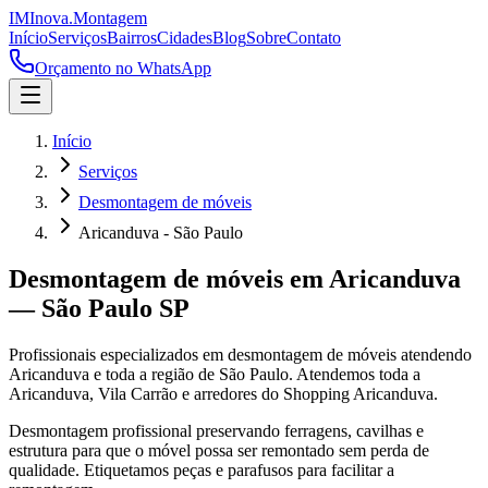
IM
Inova
.
Montagem
Início
Serviços
Bairros
Cidades
Blog
Sobre
Contato
Orçamento no WhatsApp
Início
Serviços
Desmontagem de móveis
Aricanduva - São Paulo
Desmontagem de móveis
em
Aricanduva
—
São Paulo
SP
Profissionais especializados em
desmontagem de móveis
atendendo
Aricanduva
e toda a região de
São Paulo
.
Atendemos toda a
Aricanduva, Vila Carrão e arredores do Shopping Aricanduva.
Desmontagem profissional preservando ferragens, cavilhas e
estrutura para que o móvel possa ser remontado sem perda de
qualidade. Etiquetamos peças e parafusos para facilitar a