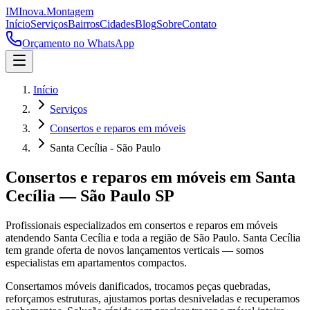
IM
Inova
.
Montagem
Início
Serviços
Bairros
Cidades
Blog
Sobre
Contato
Orçamento no WhatsApp
Início
Serviços
Consertos e reparos em móveis
Santa Cecília - São Paulo
Consertos e reparos em móveis
em
Santa
Cecília
—
São Paulo
SP
Profissionais especializados em
consertos e reparos em móveis
atendendo
Santa Cecília
e toda a região de
São Paulo
.
Santa Cecília
tem grande oferta de novos lançamentos verticais — somos
especialistas em apartamentos compactos.
Consertamos móveis danificados, trocamos peças quebradas,
reforçamos estruturas, ajustamos portas desniveladas e recuperamos