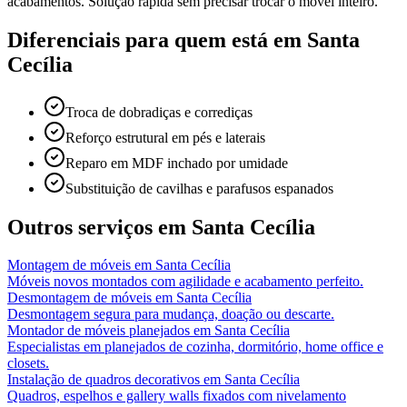
acabamentos. Solução rápida sem precisar trocar o móvel inteiro.
Diferenciais para quem está em
Santa
Cecília
Troca de dobradiças e corrediças
Reforço estrutural em pés e laterais
Reparo em MDF inchado por umidade
Substituição de cavilhas e parafusos espanados
Outros serviços em
Santa Cecília
Montagem de móveis
em
Santa Cecília
Móveis novos montados com agilidade e acabamento perfeito.
Desmontagem de móveis
em
Santa Cecília
Desmontagem segura para mudança, doação ou descarte.
Montador de móveis planejados
em
Santa Cecília
Especialistas em planejados de cozinha, dormitório, home office e
closets.
Instalação de quadros decorativos
em
Santa Cecília
Quadros, espelhos e gallery walls fixados com nivelamento