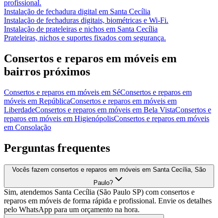
profissional.
Instalação de fechadura digital
em
Santa Cecília
Instalação de fechaduras digitais, biométricas e Wi-Fi.
Instalação de prateleiras e nichos
em
Santa Cecília
Prateleiras, nichos e suportes fixados com segurança.
Consertos e reparos em móveis
em
bairros próximos
Consertos e reparos em móveis
em
Sé
Consertos e reparos em
móveis
em
República
Consertos e reparos em móveis
em
Liberdade
Consertos e reparos em móveis
em
Bela Vista
Consertos e
reparos em móveis
em
Higienópolis
Consertos e reparos em móveis
em
Consolação
Perguntas frequentes
Vocês fazem consertos e reparos em móveis em Santa Cecília, São
Paulo?
Sim, atendemos Santa Cecília (São Paulo SP) com consertos e
reparos em móveis de forma rápida e profissional. Envie os detalhes
pelo WhatsApp para um orçamento na hora.