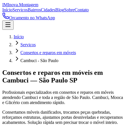
IM
Inova
.
Montagem
Início
Serviços
Bairros
Cidades
Blog
Sobre
Contato
Orçamento no WhatsApp
Início
Serviços
Consertos e reparos em móveis
Cambuci - São Paulo
Consertos e reparos em móveis
em
Cambuci
—
São Paulo
SP
Profissionais especializados em
consertos e reparos em móveis
atendendo
Cambuci
e toda a região de
São Paulo
.
Cambuci, Mooca
e Glicério com atendimento rápido.
Consertamos móveis danificados, trocamos peças quebradas,
reforçamos estruturas, ajustamos portas desniveladas e recuperamos
acabamentos. Solução rápida sem precisar trocar o móvel inteiro.