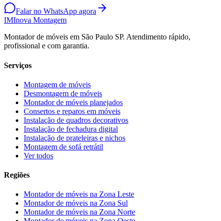
Falar no WhatsApp agora
IM
Inova Montagem
Montador de móveis em São Paulo SP. Atendimento rápido,
profissional e com garantia.
Serviços
Montagem de móveis
Desmontagem de móveis
Montador de móveis planejados
Consertos e reparos em móveis
Instalação de quadros decorativos
Instalação de fechadura digital
Instalação de prateleiras e nichos
Montagem de sofá retrátil
Ver todos
Regiões
Montador de móveis na
Zona Leste
Montador de móveis na
Zona Sul
Montador de móveis na
Zona Norte
Montador de móveis na
Zona Oeste