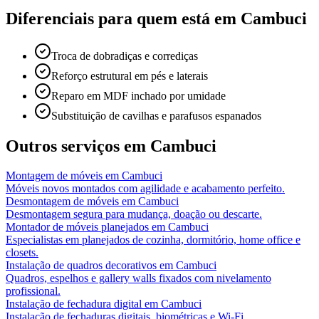
Diferenciais para quem está em
Cambuci
Troca de dobradiças e corrediças
Reforço estrutural em pés e laterais
Reparo em MDF inchado por umidade
Substituição de cavilhas e parafusos espanados
Outros serviços em
Cambuci
Montagem de móveis
em
Cambuci
Móveis novos montados com agilidade e acabamento perfeito.
Desmontagem de móveis
em
Cambuci
Desmontagem segura para mudança, doação ou descarte.
Montador de móveis planejados
em
Cambuci
Especialistas em planejados de cozinha, dormitório, home office e
closets.
Instalação de quadros decorativos
em
Cambuci
Quadros, espelhos e gallery walls fixados com nivelamento
profissional.
Instalação de fechadura digital
em
Cambuci
Instalação de fechaduras digitais, biométricas e Wi-Fi.