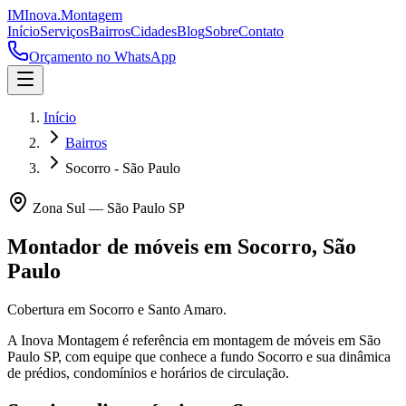
IM
Inova
.
Montagem
Início
Serviços
Bairros
Cidades
Blog
Sobre
Contato
Orçamento no WhatsApp
Início
Bairros
Socorro - São Paulo
Zona Sul
—
São Paulo
SP
Montador de móveis em
Socorro
,
São
Paulo
Cobertura em Socorro e Santo Amaro.
A Inova Montagem é referência em montagem de móveis em
São
Paulo
SP
, com equipe que conhece a fundo
Socorro
e sua dinâmica
de prédios, condomínios e horários de circulação.