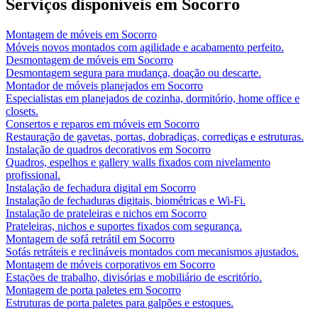
Serviços disponíveis em
Socorro
Montagem de móveis
em
Socorro
Móveis novos montados com agilidade e acabamento perfeito.
Desmontagem de móveis
em
Socorro
Desmontagem segura para mudança, doação ou descarte.
Montador de móveis planejados
em
Socorro
Especialistas em planejados de cozinha, dormitório, home office e
closets.
Consertos e reparos em móveis
em
Socorro
Restauração de gavetas, portas, dobradiças, corrediças e estruturas.
Instalação de quadros decorativos
em
Socorro
Quadros, espelhos e gallery walls fixados com nivelamento
profissional.
Instalação de fechadura digital
em
Socorro
Instalação de fechaduras digitais, biométricas e Wi-Fi.
Instalação de prateleiras e nichos
em
Socorro
Prateleiras, nichos e suportes fixados com segurança.
Montagem de sofá retrátil
em
Socorro
Sofás retráteis e reclináveis montados com mecanismos ajustados.
Montagem de móveis corporativos
em
Socorro
Estações de trabalho, divisórias e mobiliário de escritório.
Montagem de porta paletes
em
Socorro
Estruturas de porta paletes para galpões e estoques.