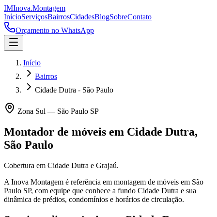
IM
Inova
.
Montagem
Início
Serviços
Bairros
Cidades
Blog
Sobre
Contato
Orçamento no WhatsApp
Início
Bairros
Cidade Dutra - São Paulo
Zona Sul
—
São Paulo
SP
Montador de móveis em
Cidade Dutra
,
São Paulo
Cobertura em Cidade Dutra e Grajaú.
A Inova Montagem é referência em montagem de móveis em
São
Paulo
SP
, com equipe que conhece a fundo
Cidade Dutra
e sua
dinâmica de prédios, condomínios e horários de circulação.