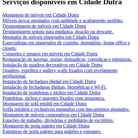
Serviços disponíveis em
Cidade Dutra
Montagem de móveis
em
Cidade Dutra
Móveis novos montados com agilidade e acabamento perfeito.
Desmontagem de móveis
em
Cidade Dutra
Desmontagem segura para mudança, doação ou descarte.
Montador de móveis planejados
em
Cidade Dutra
Especialistas em planejados de cozinha, dormitório, home office e
closets.
Consertos e reparos em móveis
em
Cidade Dutra
Restauração de gavetas, portas, dobradiças, corrediças e estruturas.
Instalação de quadros decorativos
em
Cidade Dutra
Quadros, espelhos e gallery walls fixados com nivelamento
profissional.
Instalação de fechadura digital
em
Cidade Dutra
Instalação de fechaduras digitais, biométricas e Wi-Fi.
Instalação de prateleiras e nichos
em
Cidade Dutra
Prateleiras, nichos e suportes fixados com segurança.
Montagem de sofá retrátil
em
Cidade Dutra
Sofás retráteis e reclináveis montados com mecanismos ajustados.
Montagem de móveis corporativos
em
Cidade Dutra
Estações de trabalho, divisórias e mobiliário de escritório.
Montagem de porta paletes
em
Cidade Dutra
Estruturas de porta paletes para galpões e estoques.