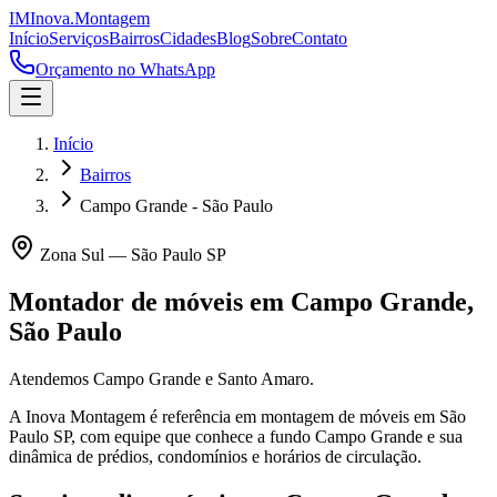
IM
Inova
.
Montagem
Início
Serviços
Bairros
Cidades
Blog
Sobre
Contato
Orçamento no WhatsApp
Início
Bairros
Campo Grande - São Paulo
Zona Sul
—
São Paulo
SP
Montador de móveis em
Campo Grande
,
São Paulo
Atendemos Campo Grande e Santo Amaro.
A Inova Montagem é referência em montagem de móveis em
São
Paulo
SP
, com equipe que conhece a fundo
Campo Grande
e sua
dinâmica de prédios, condomínios e horários de circulação.