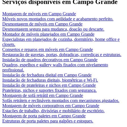
Serviços disponíveis em
Campo Grande
Montagem de móveis
em
Campo Grande
Móveis novos montados com agilidade e acabamento perfeito.
Desmontagem de móveis
em
Campo Grande
Desmontagem segura para mudança, doação ou descarte.
Montador de móveis planejados
em
Campo Grande
Especialistas em planejados de cozinha, dormitório, home office e
closets.
Consertos e reparos em móveis
em
Campo Grande
Restauração de gavetas, portas, dobradiças, corrediças e estruturas.
Instalação de quadros decorativos
em
Campo Grande
Quadros, espelhos e gallery walls fixados com nivelamento
profissional.
Instalação de fechadura digital
em
Campo Grande
Instalação de fechaduras digitais, biométricas e Wi-Fi.
Instalação de prateleiras e nichos
em
Campo Grande
Prateleiras, nichos e suportes fixados com segurança.
Montagem de sofá retrátil
em
Campo Grande
Sofás retráteis e reclináveis montados com mecanismos ajustados.
Montagem de móveis corporativos
em
Campo Grande
Estações de trabalho, divisórias e mobiliário de escritório.
Montagem de porta paletes
em
Campo Grande
Estruturas de porta paletes para galpões e estoques.