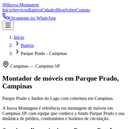
IM
Inova
.
Montagem
Início
Serviços
Bairros
Cidades
Blog
Sobre
Contato
Orçamento no WhatsApp
Início
Bairros
Parque Prado - Campinas
Campinas
—
Campinas
SP
Montador de móveis em
Parque Prado
,
Campinas
Parque Prado e Jardim do Lago com cobertura em Campinas.
A Inova Montagem é referência em montagem de móveis em
Campinas
SP
, com equipe que conhece a fundo
Parque Prado
e sua
dinâmica de prédios, condomínios e horários de circulação.