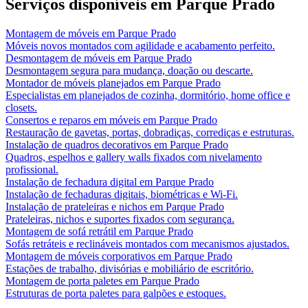
Serviços disponíveis em
Parque Prado
Montagem de móveis
em
Parque Prado
Móveis novos montados com agilidade e acabamento perfeito.
Desmontagem de móveis
em
Parque Prado
Desmontagem segura para mudança, doação ou descarte.
Montador de móveis planejados
em
Parque Prado
Especialistas em planejados de cozinha, dormitório, home office e
closets.
Consertos e reparos em móveis
em
Parque Prado
Restauração de gavetas, portas, dobradiças, corrediças e estruturas.
Instalação de quadros decorativos
em
Parque Prado
Quadros, espelhos e gallery walls fixados com nivelamento
profissional.
Instalação de fechadura digital
em
Parque Prado
Instalação de fechaduras digitais, biométricas e Wi-Fi.
Instalação de prateleiras e nichos
em
Parque Prado
Prateleiras, nichos e suportes fixados com segurança.
Montagem de sofá retrátil
em
Parque Prado
Sofás retráteis e reclináveis montados com mecanismos ajustados.
Montagem de móveis corporativos
em
Parque Prado
Estações de trabalho, divisórias e mobiliário de escritório.
Montagem de porta paletes
em
Parque Prado
Estruturas de porta paletes para galpões e estoques.