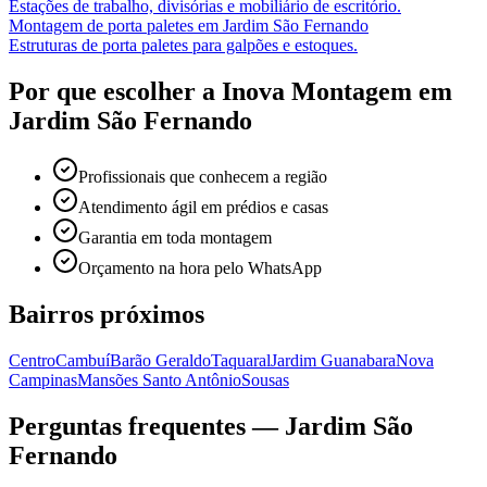
Estações de trabalho, divisórias e mobiliário de escritório.
Montagem de porta paletes
em
Jardim São Fernando
Estruturas de porta paletes para galpões e estoques.
Por que escolher a Inova Montagem em
Jardim São Fernando
Profissionais que conhecem a região
Atendimento ágil em prédios e casas
Garantia em toda montagem
Orçamento na hora pelo WhatsApp
Bairros próximos
Centro
Cambuí
Barão Geraldo
Taquaral
Jardim Guanabara
Nova
Campinas
Mansões Santo Antônio
Sousas
Perguntas frequentes —
Jardim São
Fernando