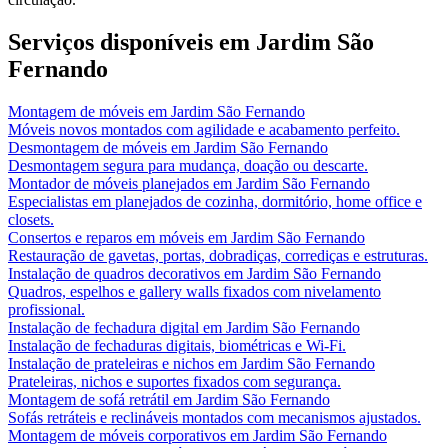
Serviços disponíveis em
Jardim São
Fernando
Montagem de móveis
em
Jardim São Fernando
Móveis novos montados com agilidade e acabamento perfeito.
Desmontagem de móveis
em
Jardim São Fernando
Desmontagem segura para mudança, doação ou descarte.
Montador de móveis planejados
em
Jardim São Fernando
Especialistas em planejados de cozinha, dormitório, home office e
closets.
Consertos e reparos em móveis
em
Jardim São Fernando
Restauração de gavetas, portas, dobradiças, corrediças e estruturas.
Instalação de quadros decorativos
em
Jardim São Fernando
Quadros, espelhos e gallery walls fixados com nivelamento
profissional.
Instalação de fechadura digital
em
Jardim São Fernando
Instalação de fechaduras digitais, biométricas e Wi-Fi.
Instalação de prateleiras e nichos
em
Jardim São Fernando
Prateleiras, nichos e suportes fixados com segurança.
Montagem de sofá retrátil
em
Jardim São Fernando
Sofás retráteis e reclináveis montados com mecanismos ajustados.
Montagem de móveis corporativos
em
Jardim São Fernando