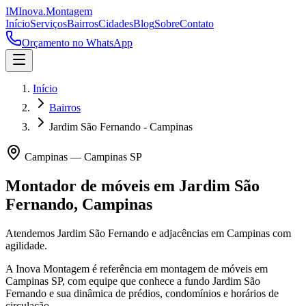
IM
Inova
.
Montagem
Início
Serviços
Bairros
Cidades
Blog
Sobre
Contato
Orçamento no WhatsApp
Início
Bairros
Jardim São Fernando - Campinas
Campinas
—
Campinas
SP
Montador de móveis em
Jardim São
Fernando
,
Campinas
Atendemos Jardim São Fernando e adjacências em Campinas com
agilidade.
A Inova Montagem é referência em montagem de móveis em
Campinas
SP
, com equipe que conhece a fundo
Jardim São
Fernando
e sua dinâmica de prédios, condomínios e horários de
circulação.