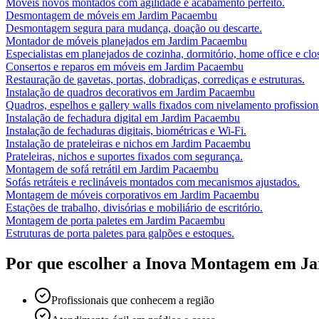
Móveis novos montados com agilidade e acabamento perfeito.
Desmontagem de móveis
em
Jardim Pacaembu
Desmontagem segura para mudança, doação ou descarte.
Montador de móveis planejados
em
Jardim Pacaembu
Especialistas em planejados de cozinha, dormitório, home office e clos
Consertos e reparos em móveis
em
Jardim Pacaembu
Restauração de gavetas, portas, dobradiças, corrediças e estruturas.
Instalação de quadros decorativos
em
Jardim Pacaembu
Quadros, espelhos e gallery walls fixados com nivelamento profission
Instalação de fechadura digital
em
Jardim Pacaembu
Instalação de fechaduras digitais, biométricas e Wi-Fi.
Instalação de prateleiras e nichos
em
Jardim Pacaembu
Prateleiras, nichos e suportes fixados com segurança.
Montagem de sofá retrátil
em
Jardim Pacaembu
Sofás retráteis e reclináveis montados com mecanismos ajustados.
Montagem de móveis corporativos
em
Jardim Pacaembu
Estações de trabalho, divisórias e mobiliário de escritório.
Montagem de porta paletes
em
Jardim Pacaembu
Estruturas de porta paletes para galpões e estoques.
Por que escolher a Inova Montagem em
Ja
Profissionais que conhecem a região