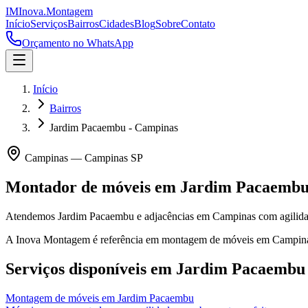
IM
Inova
.
Montagem
Início
Serviços
Bairros
Cidades
Blog
Sobre
Contato
Orçamento no WhatsApp
Início
Bairros
Jardim Pacaembu - Campinas
Campinas
—
Campinas
SP
Montador de móveis em
Jardim Pacaemb
Atendemos Jardim Pacaembu e adjacências em Campinas com agilida
A Inova Montagem é referência em montagem de móveis em
Campin
Serviços disponíveis em
Jardim Pacaembu
Montagem de móveis
em
Jardim Pacaembu