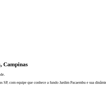
u
,
Campinas
de.
as
SP
, com equipe que conhece a fundo
Jardim Pacaembu
e sua dinâmic