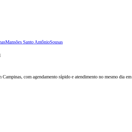
nas
Mansões Santo Antônio
Sousas
u
m Campinas, com agendamento rápido e atendimento no mesmo dia em 