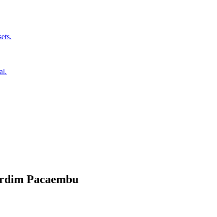
ets.
al.
rdim Pacaembu