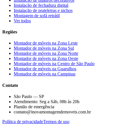
Instalação de quadros decorativos
Instalação de fechadura digital
Instalação de prateleiras e nichos
Montagem de sofá retrátil
Ver todos
Regiões
Montador de móveis na
Zona Leste
Montador de móveis na
Zona Sul
Montador de móveis na
Zona Norte
Montador de móveis na
Zona Oeste
Montador de móveis na
Centro de São Paulo
Montador de móveis na
Guarulhos
Montador de móveis na
Campinas
Contato
São Paulo — SP
Atendimento: Seg a Sáb, 08h às 20h
Plantão de emergência
contato@inovamontagemdemoveis.com.br
Política de privacidade
Termos de uso