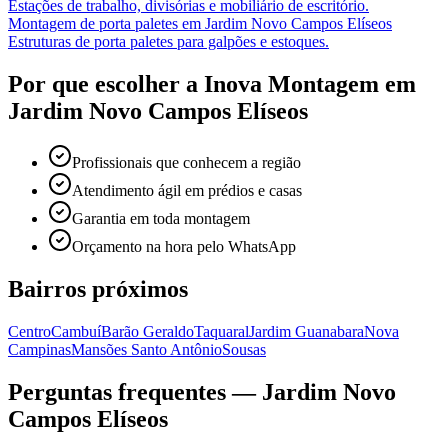
Estações de trabalho, divisórias e mobiliário de escritório.
Montagem de porta paletes
em
Jardim Novo Campos Elíseos
Estruturas de porta paletes para galpões e estoques.
Por que escolher a Inova Montagem em
Jardim Novo Campos Elíseos
Profissionais que conhecem a região
Atendimento ágil em prédios e casas
Garantia em toda montagem
Orçamento na hora pelo WhatsApp
Bairros próximos
Centro
Cambuí
Barão Geraldo
Taquaral
Jardim Guanabara
Nova
Campinas
Mansões Santo Antônio
Sousas
Perguntas frequentes —
Jardim Novo
Campos Elíseos