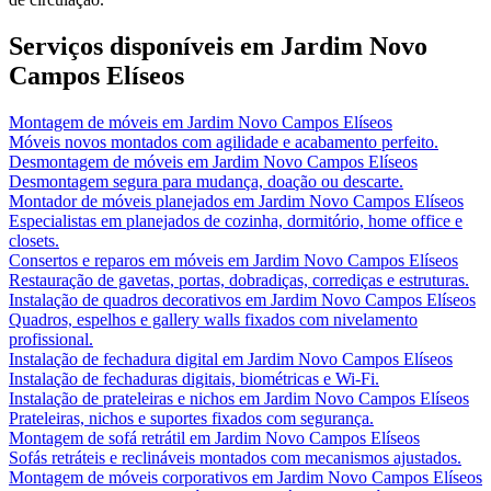
Serviços disponíveis em
Jardim Novo
Campos Elíseos
Montagem de móveis
em
Jardim Novo Campos Elíseos
Móveis novos montados com agilidade e acabamento perfeito.
Desmontagem de móveis
em
Jardim Novo Campos Elíseos
Desmontagem segura para mudança, doação ou descarte.
Montador de móveis planejados
em
Jardim Novo Campos Elíseos
Especialistas em planejados de cozinha, dormitório, home office e
closets.
Consertos e reparos em móveis
em
Jardim Novo Campos Elíseos
Restauração de gavetas, portas, dobradiças, corrediças e estruturas.
Instalação de quadros decorativos
em
Jardim Novo Campos Elíseos
Quadros, espelhos e gallery walls fixados com nivelamento
profissional.
Instalação de fechadura digital
em
Jardim Novo Campos Elíseos
Instalação de fechaduras digitais, biométricas e Wi-Fi.
Instalação de prateleiras e nichos
em
Jardim Novo Campos Elíseos
Prateleiras, nichos e suportes fixados com segurança.
Montagem de sofá retrátil
em
Jardim Novo Campos Elíseos
Sofás retráteis e reclináveis montados com mecanismos ajustados.
Montagem de móveis corporativos
em
Jardim Novo Campos Elíseos