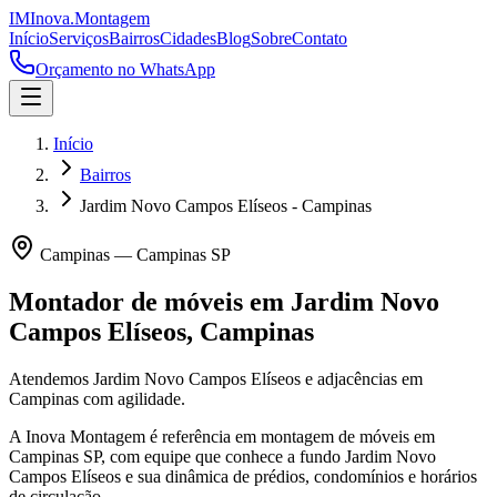
IM
Inova
.
Montagem
Início
Serviços
Bairros
Cidades
Blog
Sobre
Contato
Orçamento no WhatsApp
Início
Bairros
Jardim Novo Campos Elíseos - Campinas
Campinas
—
Campinas
SP
Montador de móveis em
Jardim Novo
Campos Elíseos
,
Campinas
Atendemos Jardim Novo Campos Elíseos e adjacências em
Campinas com agilidade.
A Inova Montagem é referência em montagem de móveis em
Campinas
SP
, com equipe que conhece a fundo
Jardim Novo
Campos Elíseos
e sua dinâmica de prédios, condomínios e horários
de circulação.