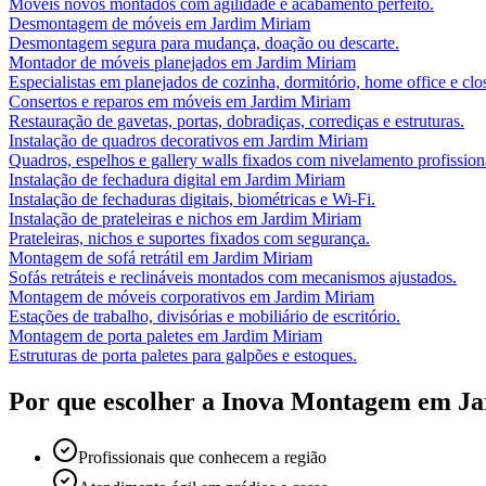
Móveis novos montados com agilidade e acabamento perfeito.
Desmontagem de móveis
em
Jardim Miriam
Desmontagem segura para mudança, doação ou descarte.
Montador de móveis planejados
em
Jardim Miriam
Especialistas em planejados de cozinha, dormitório, home office e clos
Consertos e reparos em móveis
em
Jardim Miriam
Restauração de gavetas, portas, dobradiças, corrediças e estruturas.
Instalação de quadros decorativos
em
Jardim Miriam
Quadros, espelhos e gallery walls fixados com nivelamento profission
Instalação de fechadura digital
em
Jardim Miriam
Instalação de fechaduras digitais, biométricas e Wi-Fi.
Instalação de prateleiras e nichos
em
Jardim Miriam
Prateleiras, nichos e suportes fixados com segurança.
Montagem de sofá retrátil
em
Jardim Miriam
Sofás retráteis e reclináveis montados com mecanismos ajustados.
Montagem de móveis corporativos
em
Jardim Miriam
Estações de trabalho, divisórias e mobiliário de escritório.
Montagem de porta paletes
em
Jardim Miriam
Estruturas de porta paletes para galpões e estoques.
Por que escolher a Inova Montagem em
Ja
Profissionais que conhecem a região