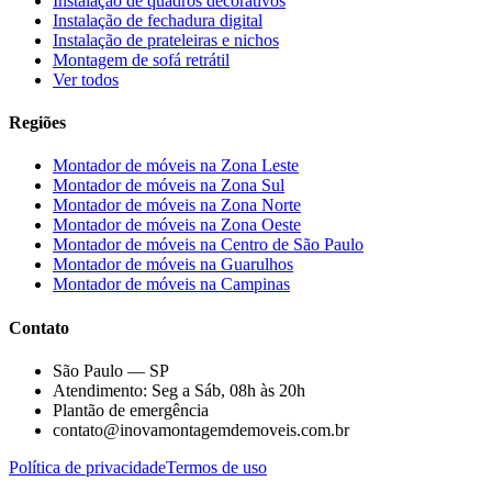
Instalação de quadros decorativos
Instalação de fechadura digital
Instalação de prateleiras e nichos
Montagem de sofá retrátil
Ver todos
Regiões
Montador de móveis na
Zona Leste
Montador de móveis na
Zona Sul
Montador de móveis na
Zona Norte
Montador de móveis na
Zona Oeste
Montador de móveis na
Centro de São Paulo
Montador de móveis na
Guarulhos
Montador de móveis na
Campinas
Contato
São Paulo — SP
Atendimento: Seg a Sáb, 08h às 20h
Plantão de emergência
contato@inovamontagemdemoveis.com.br
Política de privacidade
Termos de uso