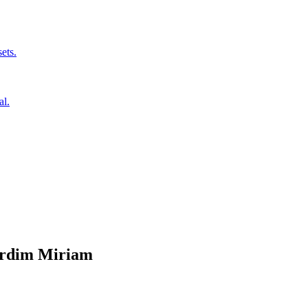
ets.
al.
rdim Miriam