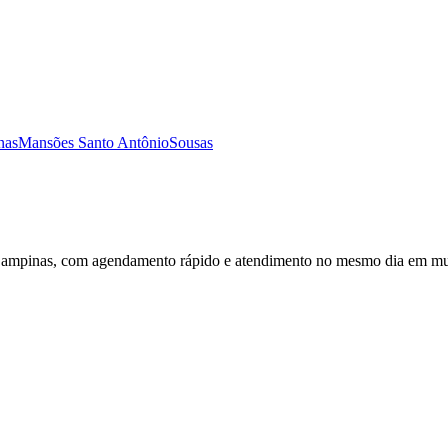
nas
Mansões Santo Antônio
Sousas
ampinas, com agendamento rápido e atendimento no mesmo dia em mui