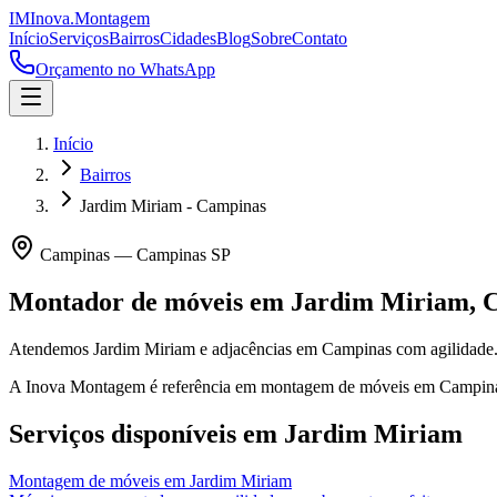
IM
Inova
.
Montagem
Início
Serviços
Bairros
Cidades
Blog
Sobre
Contato
Orçamento no WhatsApp
Início
Bairros
Jardim Miriam - Campinas
Campinas
—
Campinas
SP
Montador de móveis em
Jardim Miriam
,
C
Atendemos Jardim Miriam e adjacências em Campinas com agilidade
A Inova Montagem é referência em montagem de móveis em
Campin
Serviços disponíveis em
Jardim Miriam
Montagem de móveis
em
Jardim Miriam