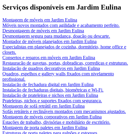
Serviços disponíveis em
Jardim Eulina
Montagem de móveis
em
Jardim Eulina
Móveis novos montados com agilidade e acabamento perfeito.
Desmontagem de móveis
em
Jardim Eulina
Desmontagem segura para mudança, doação ou descarte.
Montador de móveis planejados
em
Jardim Eulina
Especialistas em planejados de cozinha, dormitório, home office e
closets.
Consertos e reparos em móveis
em
Jardim Eulina
Restauração de gavetas, portas, dobradiças, corrediças e estruturas.
Instalação de quadros decorativos
em
Jardim Eulina
Quadros, espelhos e gallery walls fixados com nivelamento
profissional.
Instalação de fechadura digital
em
Jardim Eulina
Instalação de fechaduras digitais, biométricas e Wi-Fi.
Instalação de prateleiras e nichos
em
Jardim Eulina
Prateleiras, nichos e suportes fixados com segurança.
Montagem de sofá retrátil
em
Jardim Eulina
Sofás retráteis e reclináveis montados com mecanismos ajustados.
Montagem de móveis corporativos
em
Jardim Eulina
Estações de trabalho, divisórias e mobiliário de escritório.
Montagem de porta paletes
em
Jardim Eulina
Estruturas de porta paletes para galpões e estoques.