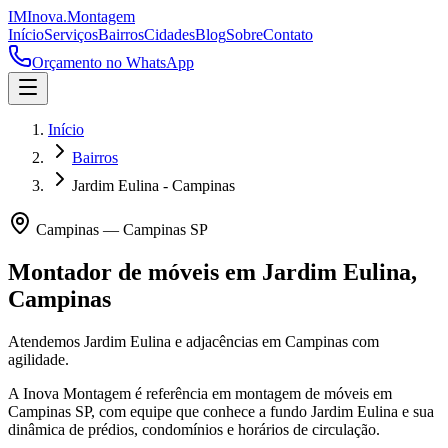
IM
Inova
.
Montagem
Início
Serviços
Bairros
Cidades
Blog
Sobre
Contato
Orçamento no WhatsApp
Início
Bairros
Jardim Eulina - Campinas
Campinas
—
Campinas
SP
Montador de móveis em
Jardim Eulina
,
Campinas
Atendemos Jardim Eulina e adjacências em Campinas com
agilidade.
A Inova Montagem é referência em montagem de móveis em
Campinas
SP
, com equipe que conhece a fundo
Jardim Eulina
e sua
dinâmica de prédios, condomínios e horários de circulação.