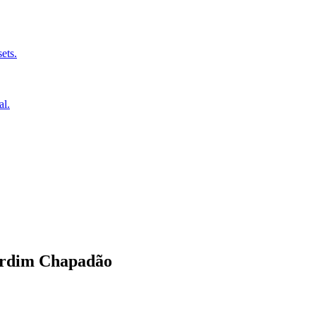
ets.
al.
rdim Chapadão