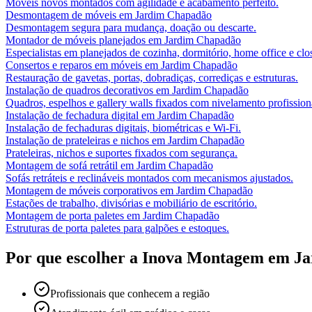
Móveis novos montados com agilidade e acabamento perfeito.
Desmontagem de móveis
em
Jardim Chapadão
Desmontagem segura para mudança, doação ou descarte.
Montador de móveis planejados
em
Jardim Chapadão
Especialistas em planejados de cozinha, dormitório, home office e clos
Consertos e reparos em móveis
em
Jardim Chapadão
Restauração de gavetas, portas, dobradiças, corrediças e estruturas.
Instalação de quadros decorativos
em
Jardim Chapadão
Quadros, espelhos e gallery walls fixados com nivelamento profission
Instalação de fechadura digital
em
Jardim Chapadão
Instalação de fechaduras digitais, biométricas e Wi-Fi.
Instalação de prateleiras e nichos
em
Jardim Chapadão
Prateleiras, nichos e suportes fixados com segurança.
Montagem de sofá retrátil
em
Jardim Chapadão
Sofás retráteis e reclináveis montados com mecanismos ajustados.
Montagem de móveis corporativos
em
Jardim Chapadão
Estações de trabalho, divisórias e mobiliário de escritório.
Montagem de porta paletes
em
Jardim Chapadão
Estruturas de porta paletes para galpões e estoques.
Por que escolher a Inova Montagem em
Ja
Profissionais que conhecem a região