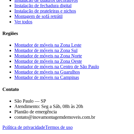
Instalação de quadros decorativos
Instalação de fechadura digital
Instalação de prateleiras e nichos
Montagem de sofá retrátil
Ver todos
Regiões
Montador de móveis na
Zona Leste
Montador de móveis na
Zona Sul
Montador de móveis na
Zona Norte
Montador de móveis na
Zona Oeste
Montador de móveis na
Centro de São Paulo
Montador de móveis na
Guarulhos
Montador de móveis na
Campinas
Contato
São Paulo — SP
Atendimento: Seg a Sáb, 08h às 20h
Plantão de emergência
contato@inovamontagemdemoveis.com.br
Política de privacidade
Termos de uso