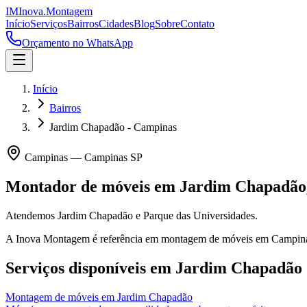
IM
Inova
.
Montagem
Início
Serviços
Bairros
Cidades
Blog
Sobre
Contato
Orçamento no WhatsApp
Início
Bairros
Jardim Chapadão - Campinas
Campinas
—
Campinas
SP
Montador de móveis em
Jardim Chapadão
Atendemos Jardim Chapadão e Parque das Universidades.
A Inova Montagem é referência em montagem de móveis em
Campin
Serviços disponíveis em
Jardim Chapadão
Montagem de móveis
em
Jardim Chapadão