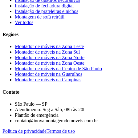
Instalação de quadros decorativos
Instalação de fechadura digital
Instalação de prateleiras e nichos
Montagem de sofá retrátil
Ver todos
Regiões
Montador de móveis na
Zona Leste
Montador de móveis na
Zona Sul
Montador de móveis na
Zona Norte
Montador de móveis na
Zona Oeste
Montador de móveis na
Centro de São Paulo
Montador de móveis na
Guarulhos
Montador de móveis na
Campinas
Contato
São Paulo — SP
Atendimento: Seg a Sáb, 08h às 20h
Plantão de emergência
contato@inovamontagemdemoveis.com.br
Política de privacidade
Termos de uso