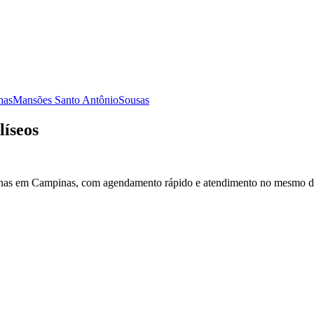
nas
Mansões Santo Antônio
Sousas
íseos
nas em Campinas, com agendamento rápido e atendimento no mesmo di