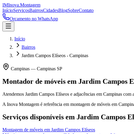
IM
Inova
.
Montagem
Início
Serviços
Bairros
Cidades
Blog
Sobre
Contato
Orçamento no WhatsApp
Início
Bairros
Jardim Campos Elíseos - Campinas
Campinas
—
Campinas
SP
Montador de móveis em
Jardim Campos El
Atendemos Jardim Campos Elíseos e adjacências em Campinas com a
A Inova Montagem é referência em montagem de móveis em
Campin
Serviços disponíveis em
Jardim Campos El
Montagem de móveis
em
Jardim Campos Elíseos