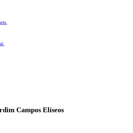
ets.
al.
rdim Campos Elíseos