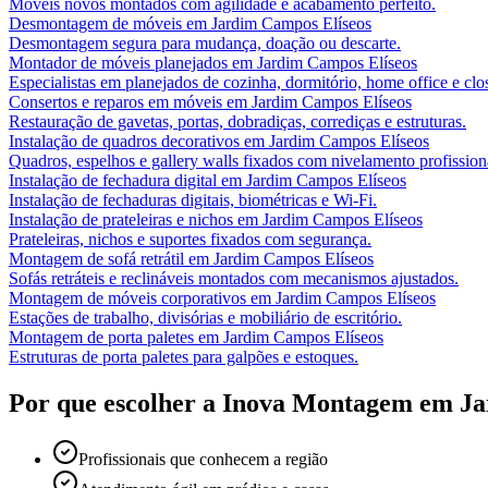
Móveis novos montados com agilidade e acabamento perfeito.
Desmontagem de móveis
em
Jardim Campos Elíseos
Desmontagem segura para mudança, doação ou descarte.
Montador de móveis planejados
em
Jardim Campos Elíseos
Especialistas em planejados de cozinha, dormitório, home office e clos
Consertos e reparos em móveis
em
Jardim Campos Elíseos
Restauração de gavetas, portas, dobradiças, corrediças e estruturas.
Instalação de quadros decorativos
em
Jardim Campos Elíseos
Quadros, espelhos e gallery walls fixados com nivelamento profission
Instalação de fechadura digital
em
Jardim Campos Elíseos
Instalação de fechaduras digitais, biométricas e Wi-Fi.
Instalação de prateleiras e nichos
em
Jardim Campos Elíseos
Prateleiras, nichos e suportes fixados com segurança.
Montagem de sofá retrátil
em
Jardim Campos Elíseos
Sofás retráteis e reclináveis montados com mecanismos ajustados.
Montagem de móveis corporativos
em
Jardim Campos Elíseos
Estações de trabalho, divisórias e mobiliário de escritório.
Montagem de porta paletes
em
Jardim Campos Elíseos
Estruturas de porta paletes para galpões e estoques.
Por que escolher a Inova Montagem em
Ja
Profissionais que conhecem a região