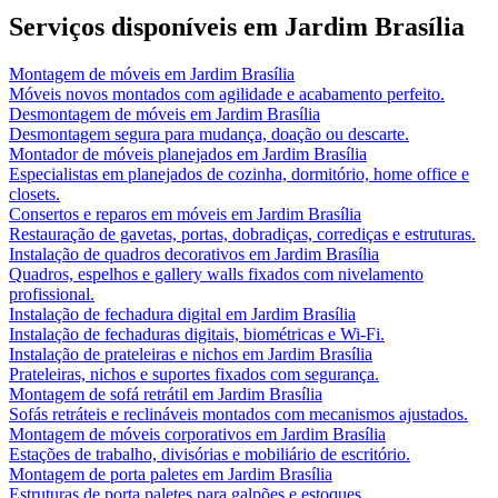
Serviços disponíveis em
Jardim Brasília
Montagem de móveis
em
Jardim Brasília
Móveis novos montados com agilidade e acabamento perfeito.
Desmontagem de móveis
em
Jardim Brasília
Desmontagem segura para mudança, doação ou descarte.
Montador de móveis planejados
em
Jardim Brasília
Especialistas em planejados de cozinha, dormitório, home office e
closets.
Consertos e reparos em móveis
em
Jardim Brasília
Restauração de gavetas, portas, dobradiças, corrediças e estruturas.
Instalação de quadros decorativos
em
Jardim Brasília
Quadros, espelhos e gallery walls fixados com nivelamento
profissional.
Instalação de fechadura digital
em
Jardim Brasília
Instalação de fechaduras digitais, biométricas e Wi-Fi.
Instalação de prateleiras e nichos
em
Jardim Brasília
Prateleiras, nichos e suportes fixados com segurança.
Montagem de sofá retrátil
em
Jardim Brasília
Sofás retráteis e reclináveis montados com mecanismos ajustados.
Montagem de móveis corporativos
em
Jardim Brasília
Estações de trabalho, divisórias e mobiliário de escritório.
Montagem de porta paletes
em
Jardim Brasília
Estruturas de porta paletes para galpões e estoques.