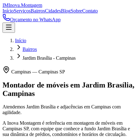
IM
Inova
.
Montagem
Início
Serviços
Bairros
Cidades
Blog
Sobre
Contato
Orçamento no WhatsApp
Início
Bairros
Jardim Brasília - Campinas
Campinas
—
Campinas
SP
Montador de móveis em
Jardim Brasília
,
Campinas
Atendemos Jardim Brasília e adjacências em Campinas com
agilidade.
A Inova Montagem é referência em montagem de móveis em
Campinas
SP
, com equipe que conhece a fundo
Jardim Brasília
e
sua dinâmica de prédios, condomínios e horários de circulação.