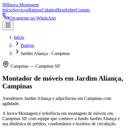
IM
Inova
.
Montagem
Início
Serviços
Bairros
Cidades
Blog
Sobre
Contato
Orçamento no WhatsApp
Início
Bairros
Jardim Aliança - Campinas
Campinas
—
Campinas
SP
Montador de móveis em
Jardim Aliança
,
Campinas
Atendemos Jardim Aliança e adjacências em Campinas com
agilidade.
A Inova Montagem é referência em montagem de móveis em
Campinas
SP
, com equipe que conhece a fundo
Jardim Aliança
e
sua dinâmica de prédios, condomínios e horários de circulação.