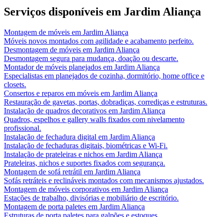
Serviços disponíveis em
Jardim Aliança
Montagem de móveis
em
Jardim Aliança
Móveis novos montados com agilidade e acabamento perfeito.
Desmontagem de móveis
em
Jardim Aliança
Desmontagem segura para mudança, doação ou descarte.
Montador de móveis planejados
em
Jardim Aliança
Especialistas em planejados de cozinha, dormitório, home office e
closets.
Consertos e reparos em móveis
em
Jardim Aliança
Restauração de gavetas, portas, dobradiças, corrediças e estruturas.
Instalação de quadros decorativos
em
Jardim Aliança
Quadros, espelhos e gallery walls fixados com nivelamento
profissional.
Instalação de fechadura digital
em
Jardim Aliança
Instalação de fechaduras digitais, biométricas e Wi-Fi.
Instalação de prateleiras e nichos
em
Jardim Aliança
Prateleiras, nichos e suportes fixados com segurança.
Montagem de sofá retrátil
em
Jardim Aliança
Sofás retráteis e reclináveis montados com mecanismos ajustados.
Montagem de móveis corporativos
em
Jardim Aliança
Estações de trabalho, divisórias e mobiliário de escritório.
Montagem de porta paletes
em
Jardim Aliança
Estruturas de porta paletes para galpões e estoques.