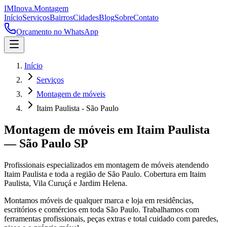
IM
Inova
.
Montagem
Início
Serviços
Bairros
Cidades
Blog
Sobre
Contato
Orçamento no WhatsApp
Início
Serviços
Montagem de móveis
Itaim Paulista - São Paulo
Montagem de móveis
em
Itaim Paulista
—
São Paulo
SP
Profissionais especializados em
montagem de móveis
atendendo
Itaim Paulista
e toda a região de
São Paulo
.
Cobertura em Itaim
Paulista, Vila Curuçá e Jardim Helena.
Montamos móveis de qualquer marca e loja em residências,
escritórios e comércios em toda São Paulo. Trabalhamos com
ferramentas profissionais, peças extras e total cuidado com paredes,