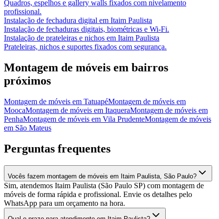
Quadros, espelhos e gallery walls fixados com nivelamento
profissional.
Instalação de fechadura digital
em
Itaim Paulista
Instalação de fechaduras digitais, biométricas e Wi-Fi.
Instalação de prateleiras e nichos
em
Itaim Paulista
Prateleiras, nichos e suportes fixados com segurança.
Montagem de móveis
em bairros
próximos
Montagem de móveis
em
Tatuapé
Montagem de móveis
em
Mooca
Montagem de móveis
em
Itaquera
Montagem de móveis
em
Penha
Montagem de móveis
em
Vila Prudente
Montagem de móveis
em
São Mateus
Perguntas frequentes
Vocês fazem montagem de móveis em Itaim Paulista, São Paulo?
Sim, atendemos Itaim Paulista (São Paulo SP) com montagem de
móveis de forma rápida e profissional. Envie os detalhes pelo
WhatsApp para um orçamento na hora.
Qual o prazo para atendimento em Itaim Paulista?