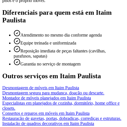
pisos e o próprio móvel.
Diferenciais para quem está em
Itaim
Paulista
Atendimento no mesmo dia conforme agenda
Equipe treinada e uniformizada
Reposição imediata de peças faltantes (cavilhas,
parafusos, sapatas)
Garantia no serviço de montagem
Outros serviços em
Itaim Paulista
Desmontagem de móveis
em
Itaim Paulista
Desmontagem segura para mudança, doação ou descarte.
Montador de móveis planejados
em
Itaim Paulista
Especialistas em planejados de cozinha, dormitório, home office e
closets.
Consertos e reparos em móveis
em
Itaim Paulista
Restauração de gavetas, portas, dobradiças, corrediças e estruturas.
Instalação de quadros decorativos
em
Itaim Paulista