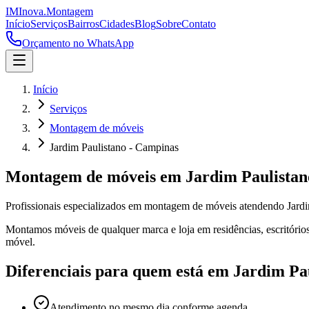
IM
Inova
.
Montagem
Início
Serviços
Bairros
Cidades
Blog
Sobre
Contato
Orçamento no WhatsApp
Início
Serviços
Montagem de móveis
Jardim Paulistano - Campinas
Montagem de móveis
em
Jardim Paulistan
Profissionais especializados em
montagem de móveis
atendendo
Jard
Montamos móveis de qualquer marca e loja em residências, escritórios
móvel.
Diferenciais para quem está em
Jardim Pa
Atendimento no mesmo dia conforme agenda