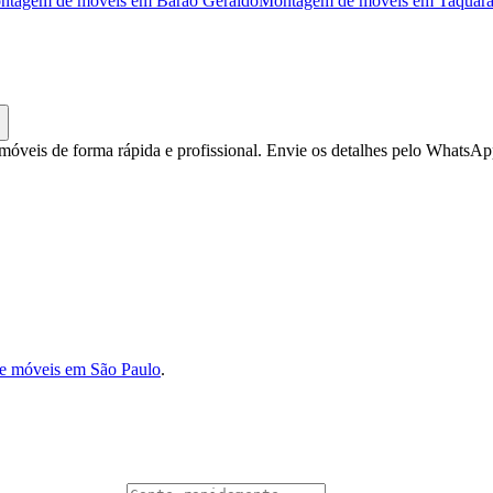
ntagem de móveis
em
Barão Geraldo
Montagem de móveis
em
Taquara
veis de forma rápida e profissional. Envie os detalhes pelo WhatsAp
e móveis em São Paulo
.