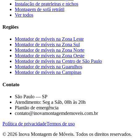
Instalação de prateleiras e nichos
Montagem de sofá retrátil
Ver todos
Regiões
Montador de móveis na
Zona Leste
Montador de móveis na
Zona Sul
Montador de móveis na
Zona Norte
Montador de móveis na
Zona Oeste
Montador de móveis na
Centro de São Paulo
Montador de móveis na
Guarulhos
Montador de móveis na
Campinas
Contato
São Paulo — SP
Atendimento: Seg a Sáb, 08h às 20h
Plantão de emergência
contato@inovamontagemdemoveis.com.br
Política de privacidade
Termos de uso
©
2026
Inova Montagem de Móveis
. Todos os direitos reservados.