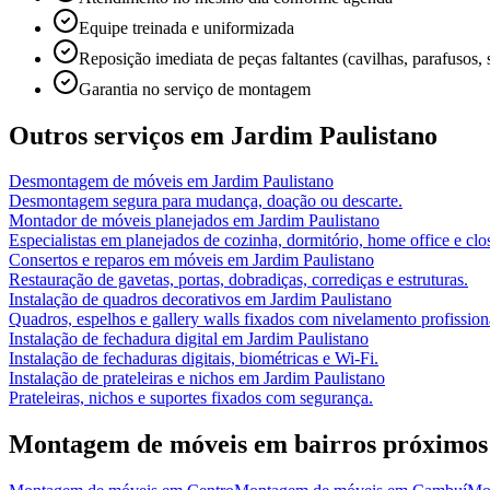
Equipe treinada e uniformizada
Reposição imediata de peças faltantes (cavilhas, parafusos, 
Garantia no serviço de montagem
Outros serviços em
Jardim Paulistano
Desmontagem de móveis
em
Jardim Paulistano
Desmontagem segura para mudança, doação ou descarte.
Montador de móveis planejados
em
Jardim Paulistano
Especialistas em planejados de cozinha, dormitório, home office e clos
Consertos e reparos em móveis
em
Jardim Paulistano
Restauração de gavetas, portas, dobradiças, corrediças e estruturas.
Instalação de quadros decorativos
em
Jardim Paulistano
Quadros, espelhos e gallery walls fixados com nivelamento profission
Instalação de fechadura digital
em
Jardim Paulistano
Instalação de fechaduras digitais, biométricas e Wi-Fi.
Instalação de prateleiras e nichos
em
Jardim Paulistano
Prateleiras, nichos e suportes fixados com segurança.
Montagem de móveis
em bairros próximos