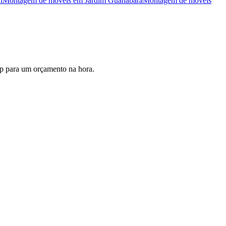
l
Montagem de móveis
em
Jardim Guanabara
Montagem de móveis
p para um orçamento na hora.